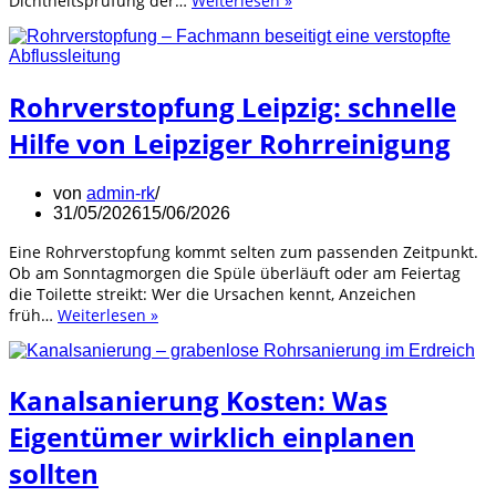
Dichtheitsprüfung der…
Weiterlesen »
Abwasserleitung
nach
DIN
EN
Rohrverstopfung Leipzig: schnelle
1610
&
Hilfe von Leipziger Rohrreinigung
DIN
1986-
30
von
admin-rk
in
31/05/2026
15/06/2026
Leipzig
Eine Rohrverstopfung kommt selten zum passenden Zeitpunkt.
Ob am Sonntagmorgen die Spüle überläuft oder am Feiertag
die Toilette streikt: Wer die Ursachen kennt, Anzeichen
Rohrverstopfung
früh…
Weiterlesen »
Leipzig:
schnelle
Hilfe
Kanalsanierung Kosten: Was
von
Leipziger
Eigentümer wirklich einplanen
Rohrreinigung
sollten