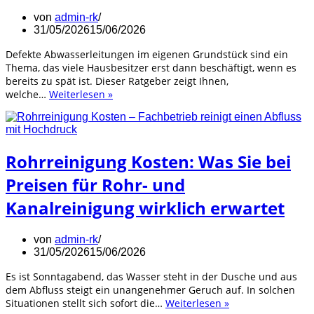
von
admin-rk
31/05/2026
15/06/2026
Defekte Abwasserleitungen im eigenen Grundstück sind ein
Thema, das viele Hausbesitzer erst dann beschäftigt, wenn es
bereits zu spät ist. Dieser Ratgeber zeigt Ihnen,
Kanalsanierung
welche…
Weiterlesen »
Kosten:
Was
Eigentümer
wirklich
Rohrreinigung Kosten: Was Sie bei
einplanen
sollten
Preisen für Rohr- und
Kanalreinigung wirklich erwartet
von
admin-rk
31/05/2026
15/06/2026
Es ist Sonntagabend, das Wasser steht in der Dusche und aus
dem Abfluss steigt ein unangenehmer Geruch auf. In solchen
Rohrreinigung
Situationen stellt sich sofort die…
Weiterlesen »