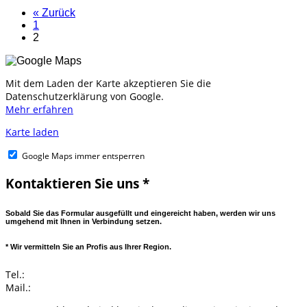
Kosten:
« Zurück
Was
1
Sie
2
bei
Preisen
für
Rohr-
Mit dem Laden der Karte akzeptieren Sie die
und
Datenschutzerklärung von Google.
Kanalreinigung
Mehr erfahren
wirklich
Karte laden
erwartet
Google Maps immer entsperren
Kontaktieren Sie uns *
Sobald Sie das Formular ausgefüllt und eingereicht haben, werden wir uns
umgehend mit Ihnen in Verbindung setzen.
* Wir vermitteln Sie an Profis aus Ihrer Region.
Tel.:
Mail.: