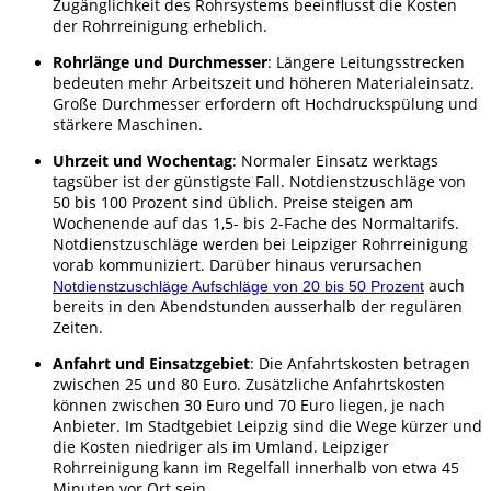
Zugänglichkeit des Rohrsystems beeinflusst die Kosten
der Rohrreinigung erheblich.
Rohrlänge und Durchmesser
: Längere Leitungsstrecken
bedeuten mehr Arbeitszeit und höheren Materialeinsatz.
Große Durchmesser erfordern oft Hochdruckspülung und
stärkere Maschinen.
Uhrzeit und Wochentag
: Normaler Einsatz werktags
tagsüber ist der günstigste Fall. Notdienstzuschläge von
50 bis 100 Prozent sind üblich. Preise steigen am
Wochenende auf das 1,5- bis 2-Fache des Normaltarifs.
Notdienstzuschläge werden bei Leipziger Rohrreinigung
vorab kommuniziert. Darüber hinaus verursachen
auch
Notdienstzuschläge Aufschläge von 20 bis 50 Prozent
bereits in den Abendstunden ausserhalb der regulären
Zeiten.
Anfahrt und Einsatzgebiet
: Die Anfahrtskosten betragen
zwischen 25 und 80 Euro. Zusätzliche Anfahrtskosten
können zwischen 30 Euro und 70 Euro liegen, je nach
Anbieter. Im Stadtgebiet Leipzig sind die Wege kürzer und
die Kosten niedriger als im Umland. Leipziger
Rohrreinigung kann im Regelfall innerhalb von etwa 45
Minuten vor Ort sein.