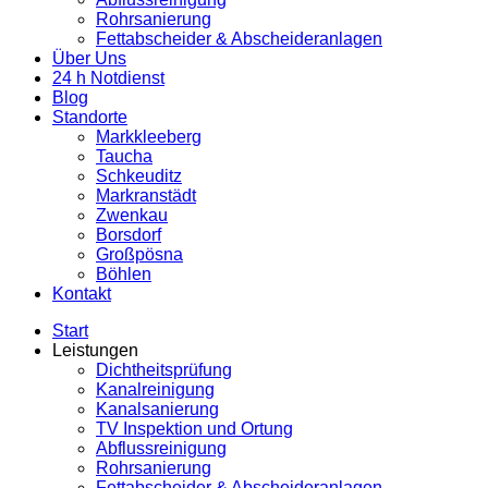
Rohrsanierung
Fettabscheider & Abscheideranlagen
Über Uns
24 h Notdienst
Blog
Standorte
Markkleeberg
Taucha
Schkeuditz
Markranstädt
Zwenkau
Borsdorf
Großpösna
Böhlen
Kontakt
Start
Leistungen
Dichtheitsprüfung
Kanalreinigung
Kanalsanierung
TV Inspektion und Ortung
Abflussreinigung
Rohrsanierung
Fettabscheider & Abscheideranlagen