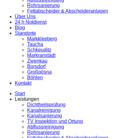
Rohrsanierung
Fettabscheider & Abscheideranlagen
Über Uns
24 h Notdienst
Blog
Standorte
Markkleeberg
Taucha
Schkeuditz
Markranstädt
Zwenkau
Borsdorf
Großpösna
Böhlen
Kontakt
Start
Leistungen
Dichtheitsprüfung
Kanalreinigung
Kanalsanierung
TV Inspektion und Ortung
Abflussreinigung
Rohrsanierung
Fettabscheider & Abscheideranlagen